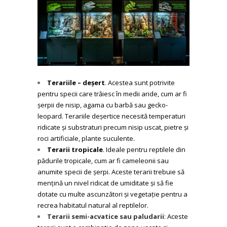
Terariile – deșert
. Acestea sunt potrivite
pentru specii care trăiesc în medii aride, cum ar fi
șerpii de nisip, agama cu barbă sau
gecko-
leopard
. Terariile deșertice necesită temperaturi
ridicate și substraturi precum nisip uscat, pietre și
roci artificiale, plante suculente.
Terarii tropicale
. Ideale pentru reptilele din
pădurile tropicale, cum ar fi cameleonii sau
anumite specii de șerpi. Aceste terarii trebuie să
mențină un nivel ridicat de umiditate și să fie
dotate cu multe ascunzători și vegetație pentru a
recrea habitatul natural al reptilelor.
Terarii semi-acvatice sau paludarii
: Aceste