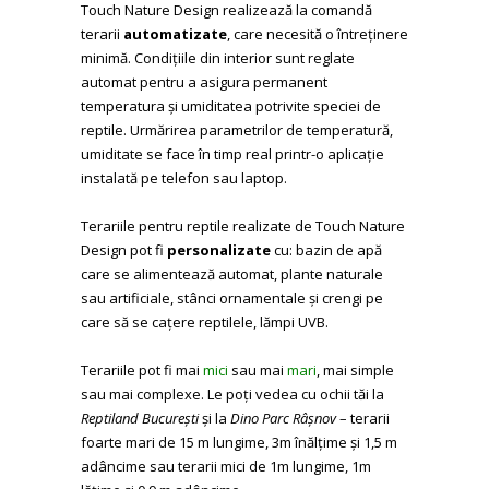
Touch Nature Design realizează la comandă
terarii
automatizate
, care necesită o întreținere
minimă.
Condițiile din interior sunt reglate
automat pentru a asigura permanent
temperatura și umiditatea potrivite
speciei de
reptile.
Urmărirea parametrilor de temperatură,
umiditate se face în timp real printr-o aplicație
instalată pe telefon sau laptop.
Terariile pentru reptile realizate de
Touch Nature
Design
pot fi
personalizate
cu: bazin de ap
ă
care se alimentează automat, plante naturale
sau artificiale, stânci ornamentale și crengi pe
care să se cațere reptilele, lămpi UVB.
Terariile pot fi mai
mici
sau mai
mari
, mai simple
sau mai complexe. Le poți vedea cu ochii tăi la
Reptiland București
și la
Dino Parc Râșnov
– terarii
foarte mari de 15 m lungime, 3m înălțime și 1,5 m
adâncime sau terarii mici de 1m lungime, 1m