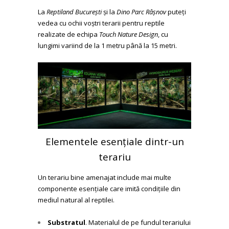
La
Reptiland București
și la
Dino Parc Râșnov
puteți
vedea cu ochii vo
ș
tri terarii pentru reptile
realizate de echipa
Touch Nature Design
, cu
lungimi variind de la 1 metru până la 15 metri.
Elementele esențiale dintr-un
terariu
Un terariu bine amenajat include mai multe
componente esențiale care imită condițiile din
mediul natural al reptilei.
Substratul
. Materialul de pe fundul terariului