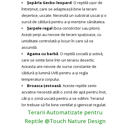
Șopârla Gecko-leopard
. O reptilă ușor de
întreținut, care se adaptează bine la terarii
deșertice, uscate. Necesită un substrat uscat și o
sursă de căldură pentru a-și menține sănătatea.
Șarpele regal
(boa constrictor sau piton).
Acești șerpi au nevoie de terarii spațioase, cu
umiditate controlată și locuri în care să se
ascundă.
Agama cu barbă
. O reptilă socială și activă,
care se simte bine într-un terariu desertic.
Aceasta are nevoie de surse constante de
căldură și lumină UVB pentru a-și regla
temperatura corpului.
Broasca țestoasă
. Aceste reptile semi-
acvatice necesită atât o zonă de apă pentru înot,
cât și o zonă uscată pentru a se odihni. Terariul
lor trebuie să fie bine ventilat și igienizat regulat.
Terarii Automatizate pentru
Reptile @Touch Nature Design