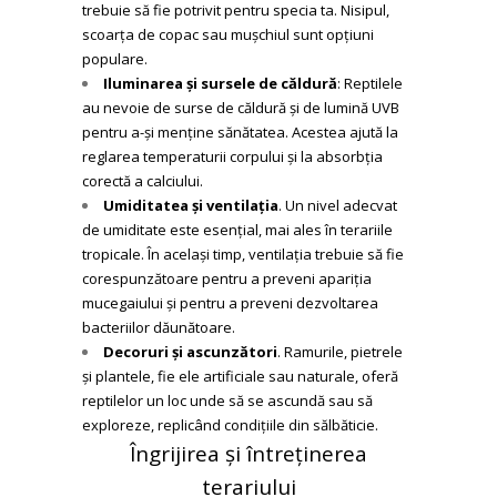
trebuie să fie potrivit pentru specia ta. Nisipul,
scoarța de copac sau mușchiul sunt opțiuni
populare.
Iluminarea și sursele de căldură
: Reptilele
au nevoie de surse de căldură și de lumină UVB
pentru a-și menține sănătatea. Acestea ajută la
reglarea temperaturii corpului și la absorbția
corectă a calciului.
Umiditatea și ventilația
. Un nivel adecvat
de umiditate este esențial, mai ales în terariile
tropicale. În același timp, ventilația trebuie să fie
corespunzătoare pentru a preveni apariția
mucegaiului și pentru a preveni dezvoltarea
bacteriilor dăunătoare.
Decoruri și ascunzători
. Ramurile, pietrele
și plantele, fie ele artificiale sau naturale, oferă
reptilelor un loc unde să se ascundă sau să
exploreze, replicând condițiile din sălbăticie.
Îngrijirea și întreținerea
terariului