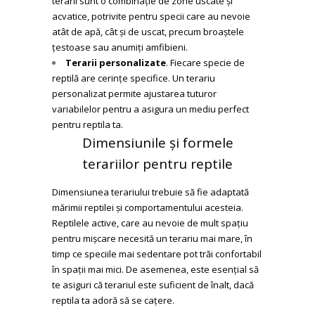
terarii sunt o combinație de zone uscate și
acvatice, potrivite pentru specii care au nevoie
atât de apă, cât și de uscat, precum broaștele
țestoase sau anumiți amfibieni.
Terarii personalizate
. Fiecare specie de
reptilă are cerințe specifice. Un terariu
personalizat permite ajustarea tuturor
variabilelor pentru a asigura un mediu perfect
pentru reptila ta.
Dimensiunile și formele
terariilor pentru reptile
Dimensiunea terariului trebuie să fie adaptată
mărimii reptilei și comportamentului acesteia.
Reptilele active, care au nevoie de mult spațiu
pentru mișcare necesită un terariu mai mare, în
timp ce speciile mai sedentare pot trăi confortabil
în spații mai mici. De asemenea, este esențial să
te asiguri că terariul este suficient de înalt, dacă
reptila ta adoră să se cațere.