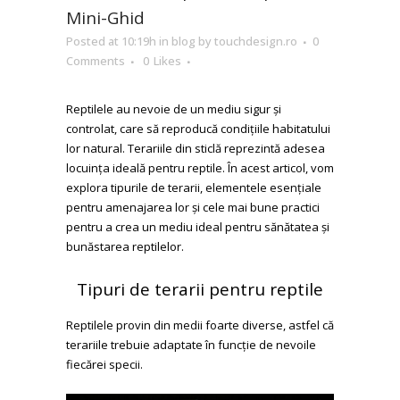
Mini-Ghid
Posted at 10:19h
in
blog
by
touchdesign.ro
0
Comments
0
Likes
Reptilele au nevoie de un mediu sigur și
controlat, care să reproducă condițiile habitatului
lor natural. Terariile din sticlă reprezintă adesea
locuința ideală pentru reptile. În acest articol, vom
explora tipurile de terarii, elementele esențiale
pentru amenajarea lor și cele mai bune practici
pentru a crea un mediu ideal pentru sănătatea și
bunăstarea reptilelor.
Tipuri de terarii pentru reptile
Reptilele provin din medii foarte diverse, astfel că
terariile trebuie adaptate în funcție de nevoile
fiecărei specii.